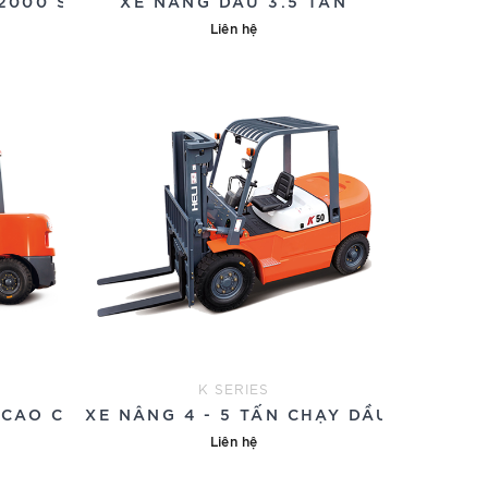
2000 SERIES
XE NÂNG DẦU 3.5 TẤN
Liên hệ
K SERIES
 CAO CẤP
XE NÂNG 4 - 5 TẤN CHẠY DẦU
Liên hệ