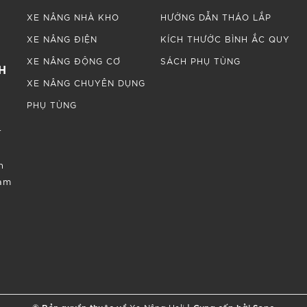
XE NÂNG NHÀ KHO
HƯỚNG DẪN THÁO LẮP
XE NÂNG ĐIỆN
KÍCH THƯỚC BÌNH ẮC QUY
XE NÂNG ĐỘNG CƠ
SÁCH PHỤ TÙNG
H
XE NÂNG CHUYÊN DỤNG
.
PHỤ TÙNG
.
n
Nam