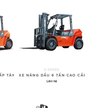
G SERIES
ẤP TÂM TẢI 600
XE NÂNG DẦU 6 TẤN CAO CẤP
Liên hệ