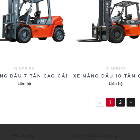
G SERIES
G SERIES
NG DẦU 7 TẤN CAO CẤP
XE NÂNG DẦU 10 TẤN 
Liên hệ
Liên hệ
«
1
2
»
Mua hàng
Dịch vụ khách hàng