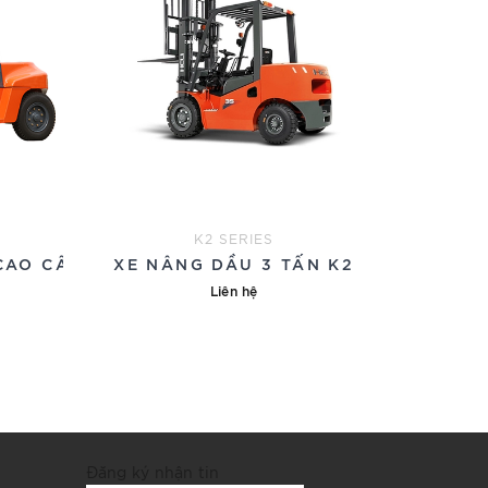
K2 SERIES
CAO CẤP
XE NÂNG DẦU 3 TẤN K2
Liên hệ
Đăng ký nhận tin