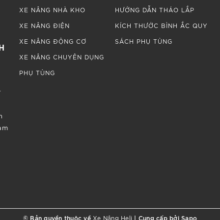
XE NÂNG NHÀ KHO
HƯỚNG DẪN THÁO LẮP
XE NÂNG ĐIỆN
KÍCH THƯỚC BÌNH ẮC QUY
XE NÂNG ĐỘNG CƠ
SÁCH PHỤ TÙNG
H
XE NÂNG CHUYÊN DỤNG
.
PHỤ TÙNG
.
n
Nam
© Bản quyền thuộc về
|
Cung cấp bởi
Sapo
Xe Nâng Heli