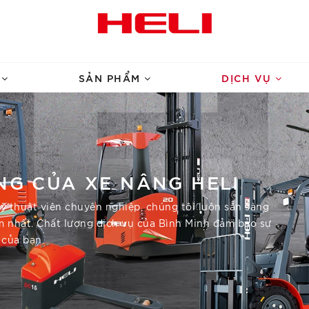
U
SẢN PHẨM
DỊCH VỤ
NG CỦA XE NÂNG HELI
ỹ thuật viên chuyên nghiệp, chúng tôi luôn sẵn sàng
m nhất. Chất lượng dịch vụ của Bình Minh đảm bảo sự
 của bạn.