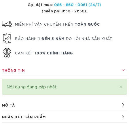
Gọi đặt mua:
086 - 860 - 0061 (24/7)
(miễn phí 8:30 - 21:30).
TOÀN QUỐC
MIỄN PHÍ VẬN CHUYỂN TRÊN
1 ĐẾN 5 NĂM
BẢO HÀNH
DO LỖI NHÀ SẢN XUẤT
100% CHÍNH HÃNG
CAM KẾT
THÔNG TIN
×
Nội dung đang cập nhật.
MÔ TẢ
NHẬN XÉT SẢN PHẨM