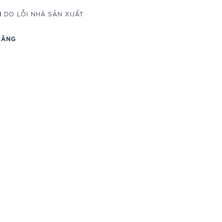
M
DO LỖI NHÀ SẢN XUẤT
HÃNG