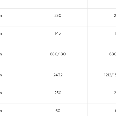
m
230
m
145
m
680/180
68
m
2432
1212/1
m
250
m
60