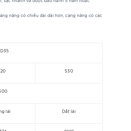
, sạc nhanh và được bảo hành 5 năm hoặc
càng nâng có chiều dài dài hơn, càng nâng có các
BD35
520
530
500
g lái
Dắt lái