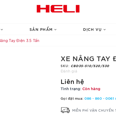
U
SẢN PHẨM
DỊCH VỤ
âng Tay Điện 3.5 Tấn
XE NÂNG TAY Đ
SKU:
CBD35-510/520/530
Đánh giá
Liên hệ
Tình trạng:
Còn hàng
Gọi đặt mua:
086 - 860 - 0061 
MIỄN PHÍ VẬN CHUYỂN