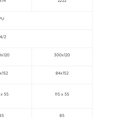
374
2222
PU
/4/2
0x120
300x120
x152
84x152
 x 55
115 x 55
85
85