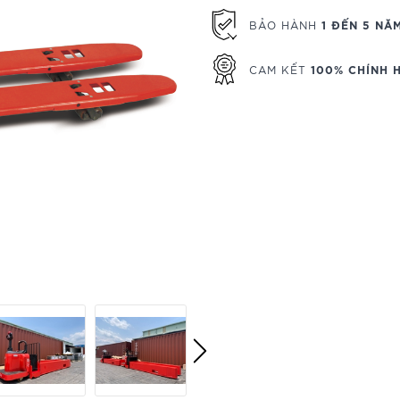
1 ĐẾN 5 NĂ
BẢO HÀNH
100% CHÍNH 
CAM KẾT