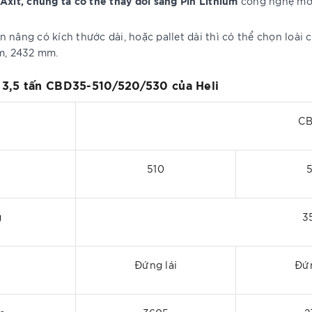
 Axit, chúng ta có thể thay đổi sang Pin Lithium
công nghệ mới
nâng có kích thước dài, hoặc pallet dài thì có thể chọn loài 
mm, 2432 mm.
n 3,5 tấn CBD35-510/520/530 của Heli
C
510
g
3
Đứng lái
Đứn