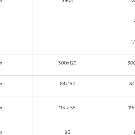
m
3605
2
1
m
300x120
30
m
84x152
84
m
115 x 55
115
m
85