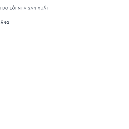
M
DO LỖI NHÀ SẢN XUẤT
HÃNG