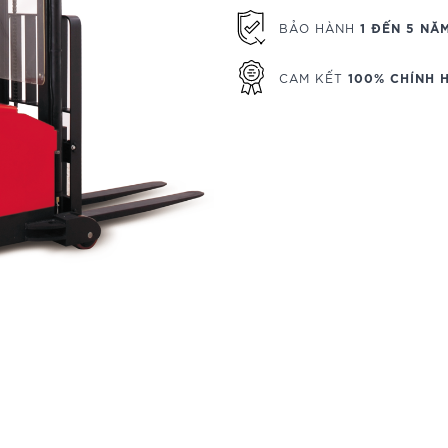
1 ĐẾN 5 NĂ
BẢO HÀNH
100% CHÍNH 
CAM KẾT