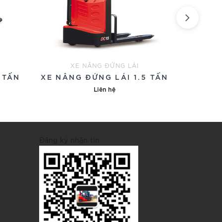
XE NÂNG ĐỨNG LÁI
X
 TẤN
XE NÂNG ĐỨNG LÁI 1.5 TẤN
XE NÂNG
Liên hệ
Đăng ký nhận tin