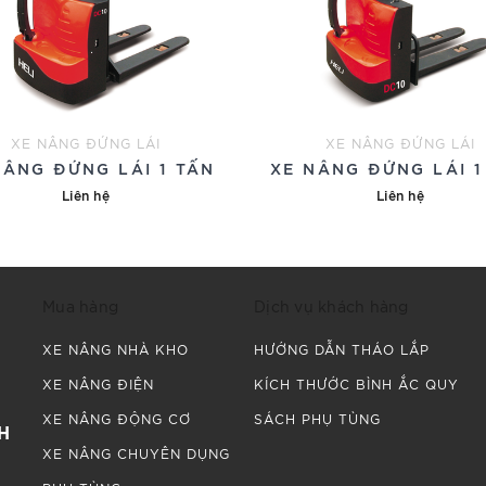
XE NÂNG ĐỨNG LÁI
XE NÂNG ĐỨNG LÁI
NÂNG ĐỨNG LÁI 1 TẤN
XE NÂNG ĐỨNG LÁI 1
Liên hệ
Liên hệ
Mua hàng
Dịch vụ khách hàng
XE NÂNG NHÀ KHO
HƯỚNG DẪN THÁO LẮP
XE NÂNG ĐIỆN
KÍCH THƯỚC BÌNH ẮC QUY
XE NÂNG ĐỘNG CƠ
SÁCH PHỤ TÙNG
H
XE NÂNG CHUYÊN DỤNG
.