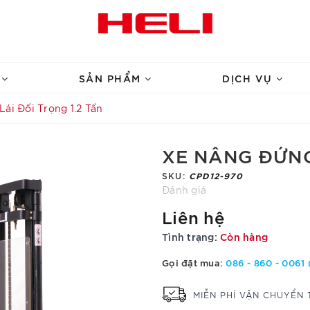
U
SẢN PHẨM
DỊCH VỤ
ái Đối Trọng 1.2 Tấn
XE NÂNG ĐỨNG
SKU:
CPD12-970
Đánh giá
Liên hệ
Tình trạng:
Còn hàng
Gọi đặt mua:
086 - 860 - 0061 
MIỄN PHÍ VẬN CHUYỂN