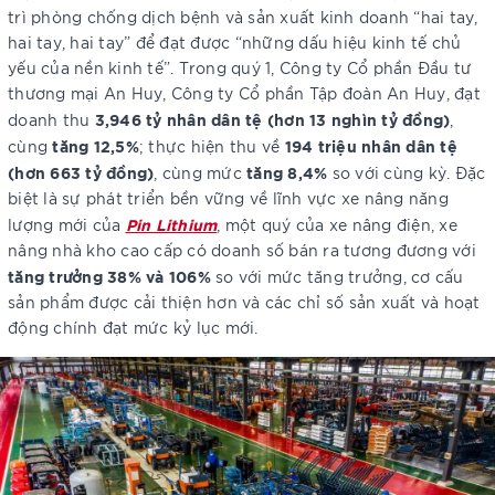
trì phòng chống dịch bệnh và sản xuất kinh doanh “hai tay,
hai tay, hai tay” để đạt được “những dấu hiệu kinh tế chủ
yếu của nền kinh tế”. Trong quý 1, Công ty Cổ phần Đầu tư
thương mại An Huy, Công ty Cổ phần Tập đoàn An Huy, đạt
3,946 tỷ nhân dân tệ (hơn 13 nghìn tỷ đồng)
doanh thu
,
tăng 12,5%
194 triệu nhân dân tệ
cùng
; thực hiện thu về
(hơn 663 tỷ đồng)
tăng 8,4%
, cùng mức
so với cùng kỳ. Đặc
biệt là sự phát triển bền vững về lĩnh vực xe nâng năng
Pin Lithium
lượng mới của
, một quý của xe nâng điện, xe
nâng nhà kho cao cấp có doanh số bán ra tương đương với
tăng trưởng 38% và 106%
so với mức tăng trưởng, cơ cấu
sản phẩm được cải thiện hơn và các chỉ số sản xuất và hoạt
động chính đạt mức kỷ lục mới.