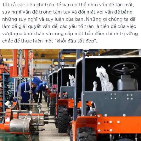
Tất cả các tiêu chí trên để bạn có thể nhìn vấn đề tận mắt,
suy nghĩ vấn đề trong tầm tay và đối mặt với vấn đề bằng
những suy nghĩ và suy luận của bạn. Những gì chúng ta đã
làm để giải quyết vấn đề, các yếu tố trên là tiền đề của việc
vượt qua khó khăn và cung cấp một bảo đảm chính trị vững
chắc để thực hiện một "khởi đầu tốt đẹp".